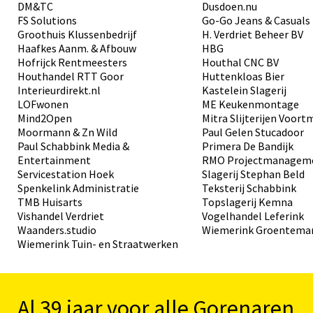
DM&TC
Dusdoen.nu
FS Solutions
Go-Go Jeans & Casuals
Groothuis Klussenbedrijf
H. Verdriet Beheer BV
Haafkes Aanm. & Afbouw
HBG
Hofrijck Rentmeesters
Houthal CNC BV
Houthandel RTT Goor
Huttenkloas Bier
Interieurdirekt.nl
Kastelein Slagerij
LOFwonen
ME Keukenmontage
Mind2Open
Mitra Slijterijen Voor
Moormann & Zn Wild
Paul Gelen Stucadoor
Paul Schabbink Media &
Primera De Bandijk
Entertainment
RMO Projectmanagem
Servicestation Hoek
Slagerij Stephan Beld
Spenkelink Administratie
Teksterij Schabbink
TMB Huisarts
Topslagerij Kemna
Vishandel Verdriet
Vogelhandel Leferink
Waanders.studio
Wiemerink Groentema
Wiemerink Tuin- en Straatwerken
Al 39 jaar voor alle Gorenaren.