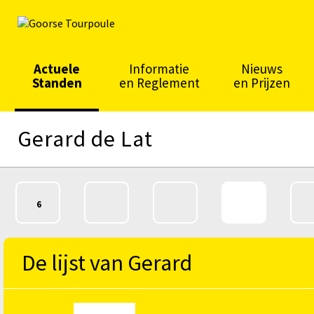
Actuele
Informatie
Nieuws
Standen
en Reglement
en Prijzen
Gerard de Lat
DAGKLASSEMENT
ALGEMEEN
BERG
SPRINT
6
KLASSEMENT
KLASSEMENT
KLASSEM
De lijst van Gerard